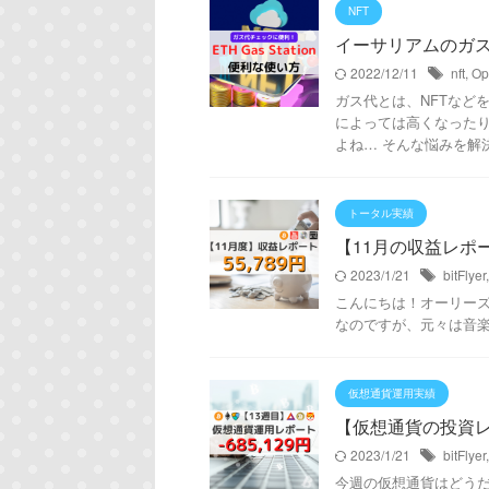
NFT
イーサリアムのガス代を
2022/12/11
nft
,
Op
ガス代とは、NFTなど
によっては高くなった
よね… そんな悩みを解決
トータル実績
【11月の収益レポート
2023/1/21
bitFlyer
こんにちは！オーリーズDAI
なのですが、元々は音
仮想通貨運用実績
【仮想通貨の投資レポー
2023/1/21
bitFlyer
今週の仮想通貨はどうだった