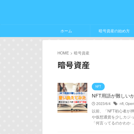
ホーム
暗号資産の始め方
HOME
>
暗号資産
暗号資産
NFT
NFT用語が難しい
2023/6/4
nft
,
Ope
以前、「NFT初心者が
や仮想通貨を少しカジ
「何言ってるのかわか ..