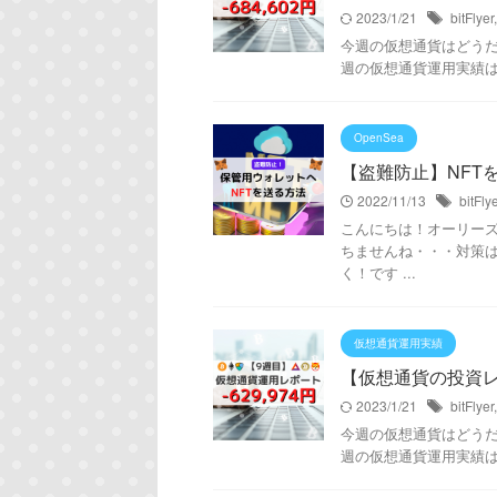
2023/1/21
bitFlyer
今週の仮想通貨はどうだった
週の仮想通貨運用実績は！ 今
OpenSea
【盗難防止】NFT
2022/11/13
bitFly
こんにちは！オーリーズDAI
ちませんね・・・対策
く！です ...
仮想通貨運用実績
【仮想通貨の投資レポー
2023/1/21
bitFlyer
今週の仮想通貨はどうだった
週の仮想通貨運用実績は！ 今