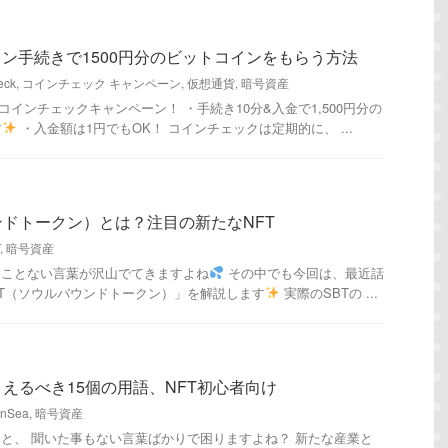
ンタン手続きで1500円分のビットコインをもらう方法
eck
,
コインチェック キャンペーン
,
仮想通貨
,
暗号資産
までのコインチェックキャンペーン！ ・手続き10分&入金で1,500円分の
す
・入金額は1円でもOK！ コインチェックは定期的に、 ...
ンドトークン）とは？注目の新たなNFT
,
暗号資産
たことない言葉が沢山でてきますよね
その中でも今回は、最近話
SBT（ソウルバウンドトークン）」を解説します
実際のSBTの ...
さえるべき15個の用語、NFT初心者向け
nSea
,
暗号資産
ると、 聞いた事もない言葉ばかりで困りますよね？ 新たな産業と