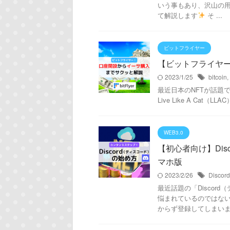
いう事もあり、沢山の用
て解説します
そ ...
ビットフライヤー
【ビットフライヤ
2023/1/25
bitcoin
,
最近日本のNFTが話題
Live Like A Cat（
WEB3.0
【初心者向け】Di
マホ版
2023/2/26
Discord
最近話題の「Discor
悩まれているのではない
からず登録してしまいまし 