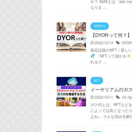
か？ AMAとは「ask 
なりま ...
WEB3.0
【DYORって何？
2022/12/14
DYOR
最近話題のNFT！新し
「NFTって儲かる
れるケ ...
NFT
イーサリアムのガス代を
2022/12/11
nft
,
Op
ガス代とは、NFTなど
によっては高くなった
よね… そんな悩みを解決