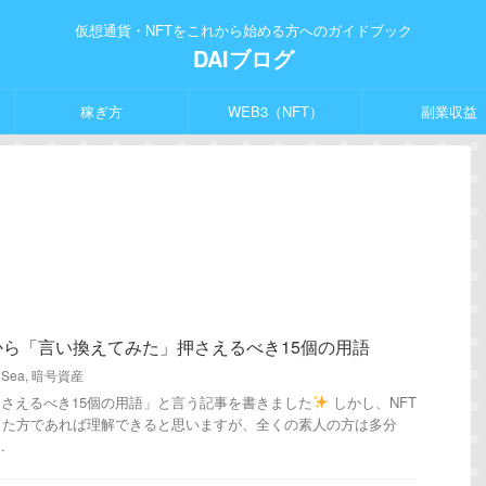
仮想通貨・NFTをこれから始める方へのガイドブック
DAIブログ
稼ぎ方
WEB3（NFT）
副業収益
から「言い換えてみた」押さえるべき15個の用語
nSea
,
暗号資産
押さえるべき15個の用語」と言う記事を書きました
しかし、NFT
った方であれば理解できると思いますが、全くの素人の方は多分
.