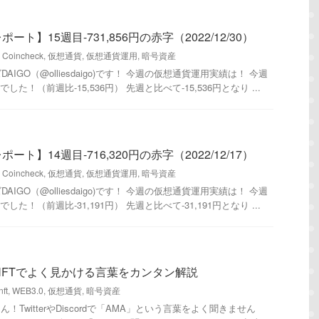
ト】15週目-731,856円の赤字（2022/12/30）
,
Coincheck
,
仮想通貨
,
仮想通貨運用
,
暗号資産
IGO（@olliesdaigo)です！ 今週の仮想通貨運用実績は！ 今週
でした！（前週比-15,536円） 先週と比べて-15,536円となり ...
ト】14週目-716,320円の赤字（2022/12/17）
,
Coincheck
,
仮想通貨
,
仮想通貨運用
,
暗号資産
IGO（@olliesdaigo)です！ 今週の仮想通貨運用実績は！ 今週
でした！（前週比-31,191円） 先週と比べて-31,191円となり ...
NFTでよく見かける言葉をカンタン解説
nft
,
WEB3.0
,
仮想通貨
,
暗号資産
！TwitterやDiscordで「AMA」という言葉をよく聞きません