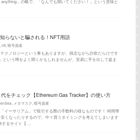
me anything」の略で、「なんでも聞いてください！」という意味と
】知らないと騙される！NFT用語
,
nft
,
暗号資産
いテクノロジーという事もありますが、残念ながら詐欺だらけです
」という噂をよく聞くかもしれませんが、安易に手を出して盗ま
チェック【Ethereum Gas Tracker】の使い方
enSea
,
メタマスク
,
暗号資産
を「イーサリアム」で取引する際の手数料の様なものです！ 時間帯
り安くなったりするので、中々買うタイミングを考えてしまいます
するサイト【 ...