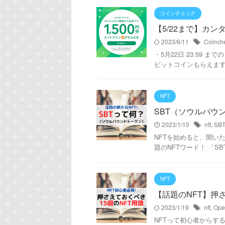
コインチェック
【5/22まで】カ
2023/6/11
Coinch
・5月22日 23:59 
ビットコインもらえま
NFT
SBT（ソウルバウ
2023/1/15
nft
,
SBT
NFTを始めると、聞い
題のNFTワード！ 「
NFT
【話題のNFT】押
2023/1/19
nft
,
Ope
NFTって初心者からす