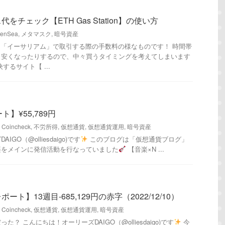
チェック【ETH Gas Station】の使い方
enSea
,
メタマスク
,
暗号資産
を「イーサリアム」で取引する際の手数料の様なものです！ 時間帯
り安くなったりするので、中々買うタイミングを考えてしまいます
するサイト【 ...
】¥55,789円
,
Coincheck
,
不労所得
,
仮想通貨
,
仮想通貨運用
,
暗号資産
GO（@olliesdaigo)です
このブログは「仮想通貨ブログ」
楽をメインに発信活動を行なっていました
【音楽×N ...
ト】13週目-685,129円の赤字（2022/12/10）
,
Coincheck
,
仮想通貨
,
仮想通貨運用
,
暗号資産
？ こんにちは！オーリーズDAIGO（@olliesdaigo)です
今