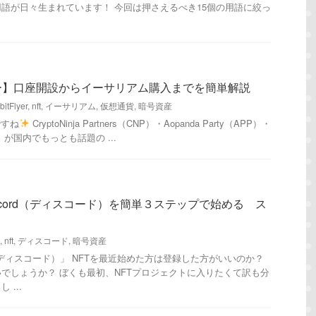
語が日々生まれています！ 今回は押さえるべき15個の用語に絞っ
ー】口座開設からイーサリアム購入までを簡単解説
bitFlyer
,
nft
,
イーサリアム
,
仮想通貨
,
暗号資産
ですね
CryptoNinja Partners（CNP）・Aopanda Party（APP）・
LLAC）が国内でもっとも話題の ...
scord（ディスコード）を簡単３ステップで始める ス
,
nft
,
ディスコード
,
暗号資産
d（ディスコード）」 NFTを最近始めた方は登録した方がいいのか？
でしょうか？ ぼくも最初、NFTプロジェクトに入りたくて訳も分
...