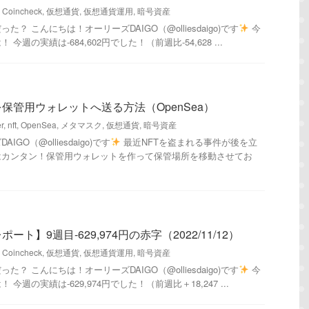
,
Coincheck
,
仮想通貨
,
仮想通貨運用
,
暗号資産
？ こんにちは！オーリーズDAIGO（@olliesdaigo)です
今
週の実績は-684,602円でした！（前週比-54,628 ...
を保管用ウォレットへ送る方法（OpenSea）
er
,
nft
,
OpenSea
,
メタマスク
,
仮想通貨
,
暗号資産
GO（@olliesdaigo)です
最近NFTを盗まれる事件が後を立
はカンタン！保管用ウォレットを作って保管場所を移動させてお
ト】9週目-629,974円の赤字（2022/11/12）
,
Coincheck
,
仮想通貨
,
仮想通貨運用
,
暗号資産
？ こんにちは！オーリーズDAIGO（@olliesdaigo)です
今
週の実績は-629,974円でした！（前週比＋18,247 ...