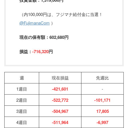
投資金額：1,319,000円
（内100,000円は、フジマナ給付金に当選！
@FujimanaCom
）
現在の保有額：602,680円
損益：
-716,320
円
週
現在損益
先週比
1週目
-421,601
-
2週目
-522,772
-101,171
3週目
-504,967
17,805
4週目
-511,964
-6,997