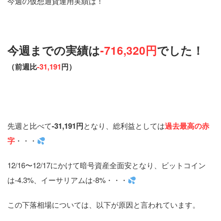
今週の仮想通貨運用実績は！
今週までの実績は
-716,320円
でした！
（前週
比
-31,191
円
）
先週と比べて
-31,191円
となり、総利益としては
過去最高の赤
字
・・・
12/16〜12/17にかけて暗号資産全面安となり、ビットコイン
は-4.3%、イーサリアムは-8%・・・
この下落相場については、以下が原因と言われています。