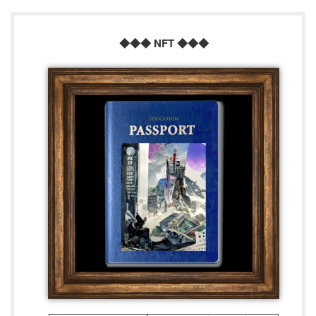
◆◆◆ NFT ◆◆◆