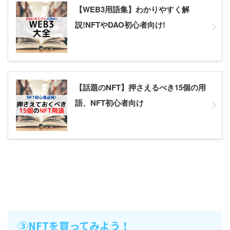
【WEB3用語集】わかりやすく解
説!NFTやDAO初心者向け!
【話題のNFT】押さえるべき15個の用
語、NFT初心者向け
③NFTを買ってみよう！