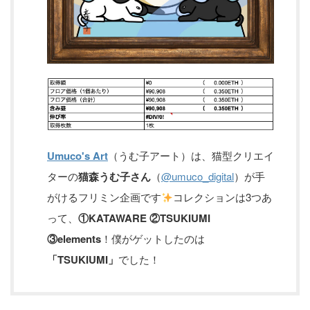
Umuco's Art
（うむ子アート）は、猫型クリエイ
ターの
猫森うむ子さん
（
@umuco_digital
）が手
がけるフリミン企画です
コレクションは3つあ
って、
①KATAWARE ②TSUKIUMI
③elements
！僕がゲットしたのは
「TSUKIUMI」
でした！