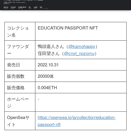
コレクショ
EDUCATION PASSPORT NFT
ン名
ファウンダ
鴨頭嘉人さん（
@kamohappy
）
ー
窪田望さん（
@cnxt_nozomu
）
発売日
2022.10.31
販売個数
20000体
販売価格
0.004ETH
ホームペー
-
ジ
OpenSeaサ
https://opensea.io/ja/collection/education-
イト
passport-nft