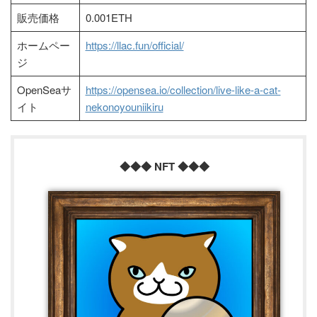
販売価格
0.001ETH
ホームペー
https://llac.fun/official/
ジ
OpenSeaサ
https://opensea.io/collection/live-like-a-cat-
イト
nekonoyouniikiru
◆◆◆ NFT ◆◆◆