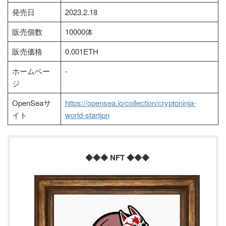
発売日
2023.2.18
販売個数
10000体
販売価格
0.001ETH
ホームペー
-
ジ
OpenSeaサ
https://opensea.io/collection/cryptoninja-
イト
world-startjpn
◆◆◆ NFT ◆◆◆