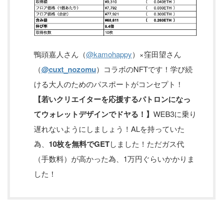
鴨頭嘉人さん（
@kamohappy
）×窪田望さん
（
@cuxt_nozomu
）コラボのNFTです！学び続
ける大人のためのパスポートがコンセプト！
【若いクリエイターを応援するパトロンになっ
てウォレットデザインでドヤる！】
WEB3に乗り
遅れないようにしましょう！ALを持っていた
為、
10枚を無料でGET
しました！ただガス代
（手数料）が高かった為、1万円ぐらいかかりま
した！