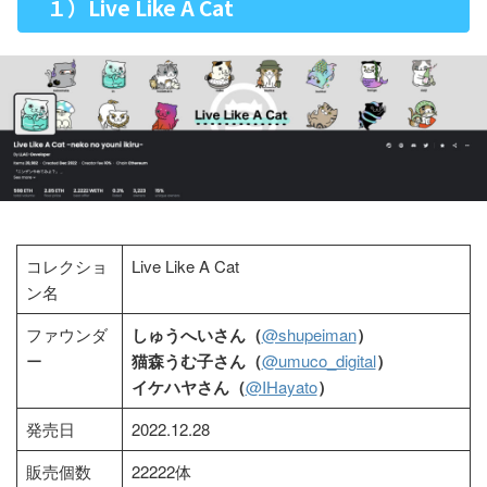
１）Live Like A Cat
コレクショ
Live Like A Cat
ン名
ファウンダ
しゅうへいさん（
@shupeiman
）
ー
猫森うむ子さん（
@umuco_digital
）
イケハヤさん（
@IHayato
）
発売日
2022.12.28
販売個数
22222体