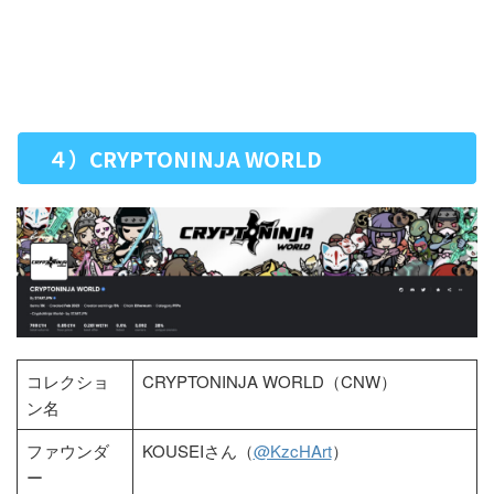
４）CRYPTONINJA WORLD
コレクショ
CRYPTONINJA WORLD（CNW）
ン名
ファウンダ
KOUSEIさん（
@KzcHArt
）
ー