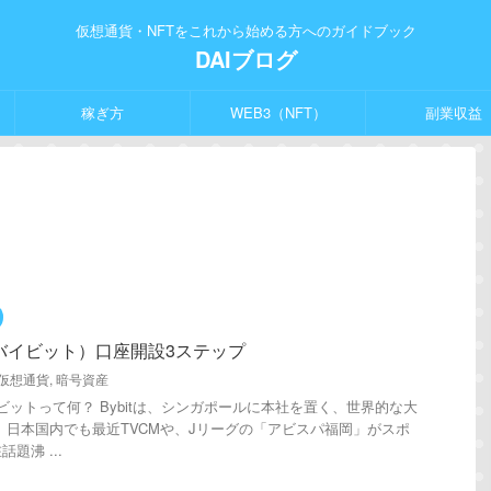
仮想通貨・NFTをこれから始める方へのガイドブック
DAIブログ
稼ぎ方
WEB3（NFT）
副業収益
（バイビット）口座開設3ステップ
仮想通貨
,
暗号資産
ビットって何？ Bybitは、シンガポールに本社を置く、世界的な大
 日本国内でも最近TVCMや、Jリーグの「アビスパ福岡」がスポ
題沸 ...