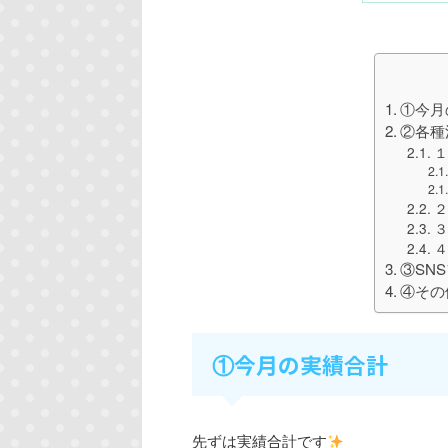
①今月
②各種
２
③SN
④その
今月の実績合計
①
先ずは実績合計です