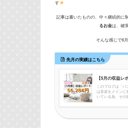
す
記事は書いたものの、中々継続的に
るお金
は、確
そんな感じで6
先月の実績はこちら
【5月の収益レポ
このブログは「バ
は音楽をメインに
いている為、その収