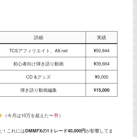
詳細
実績
TCSアフィリエイト、A8.net
¥
50,844
初心者向け弾き語り動画
¥
39,664
CD &グッズ
¥
9,000
弾き語り動画編集
¥15,000
（今月は10万を超えた〜
）
た！これには
DMMFXの1トレード40,000円
が影響してま