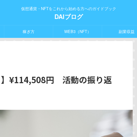
仮想通貨・NFTをこれから始める方へのガイドブック
DAIブログ
稼ぎ方
WEB3（NFT）
副業収益
¥114,508円 活動の振り返