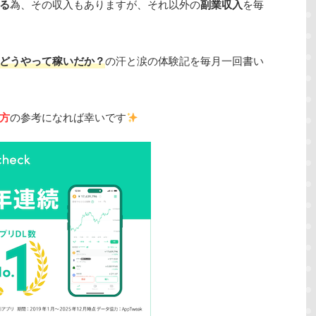
る
為、その収入もありますが、それ以外の
副業収入
を毎
どうやって稼いだか？
の汗と涙の体験記を毎月一回書い
方
の参考になれば幸いです