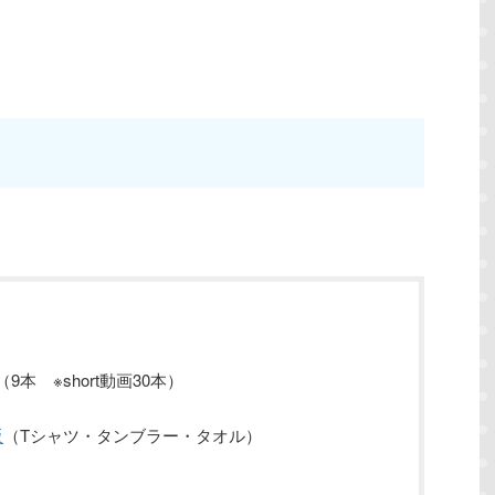
（9本 ※short動画30本）
販
（Tシャツ・タンブラー・タオル）