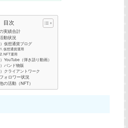
目次
の実績合計
活動状況
１）仮想通貨ブログ
仮想通貨運用
NFT運用
）YouTube（弾き語り動画）
３）バンド物販
４）クライアントワーク
Sフォロワー状況
他の活動（NFT）