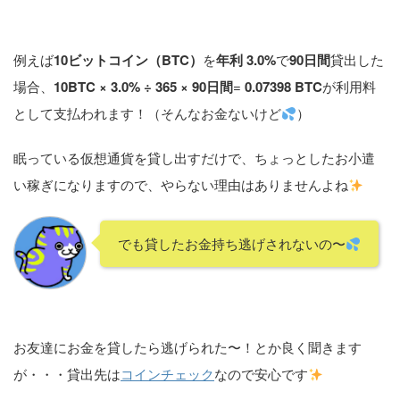
例えば
10ビットコイン（BTC）
を
年利 3.0%
で
90日間
貸出した
場合、
10BTC × 3.0% ÷ 365 × 90日間
=
0.07398 BTC
が利用料
として支払われます！（そんなお金ないけど
）
眠っている仮想通貨を貸し出すだけで、ちょっとしたお小遣
い稼ぎになりますので、やらない理由はありませんよね
でも貸したお金持ち逃げされないの〜
お友達にお金を貸したら逃げられた〜！とか良く聞きます
が・・・貸出先は
コインチェック
なので安心です