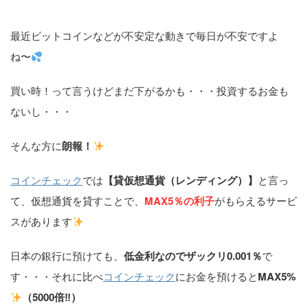
最近ビットコインなどが不安定な動きで毎日が不安ですよ
ね〜
買い時！って言うけどまだ下がるかも・・・投資するお金も
ないし・・・
そんな方に
朗報！
コインチェック
では
【貸仮想通貨（レンディング）】
と言っ
て、仮想通貨を貸すことで、
MAX5％の利子
がもらえるサービ
スがあります
日本の銀行に預けても、
低金利なのでザックリ0.001％
で
す・・・それに比べ
コインチェック
にお金を預けると
MAX5%
（5000倍‼︎）