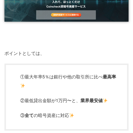
ポイントとしては、
①最大年率5％は銀行や他の取引所に比べ
最高率
②最低貸出金額が1万円〜と、
業界最安値
③
全て
の暗号資産に対応