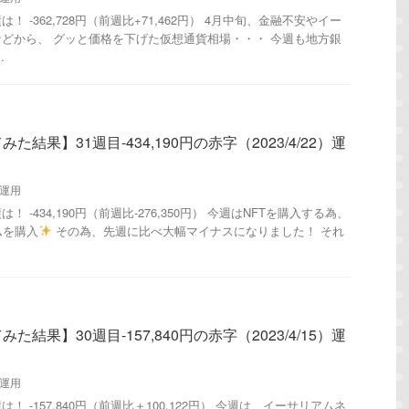
 -362,728円（前週比+71,462円） 4月中旬、金融不安やイー
どから、 グッと価格を下げた仮想通貨相場・・・ 今週も地方銀
.
結果】31週目-434,190円の赤字（2023/4/22）運
運用
 -434,190円（前週比-276,350円） 今週はNFTを購入する為、
ムを購入
その為、先週に比べ大幅マイナスになりました！ それ
結果】30週目-157,840円の赤字（2023/4/15）運
運用
 -157,840円（前週比＋100,122円） 今週は、イーサリアムネ