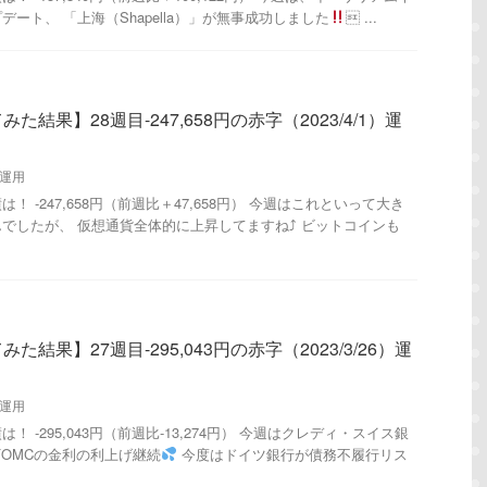
ート、 「上海（Shapella）」が無事成功しました
 ...
結果】28週目-247,658円の赤字（2023/4/1）運
運用
 -247,658円（前週比＋47,658円） 今週はこれといって大き
でしたが、 仮想通貨全体的に上昇してますね⤴︎ ビットコインも
結果】27週目-295,043円の赤字（2023/3/26）運
運用
 -295,043円（前週比-13,274円） 今週はクレディ・スイス銀
FOMCの金利の利上げ継続
今度はドイツ銀行が債務不履行リス