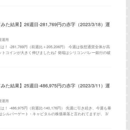
結果】26週目-281,769円の赤字（2023/3/18）運
貨運用
 -281,769円（前週比＋205,206円） 今週は仮想通貨全体が高
ットコインが大きく伸びましたね⤴︎ 発端はシリコンバレー銀行の破
結果】25週目-486,975円の赤字（2023/3/11）運
貨運用
 -486,975円（前週比-140,176円） 先週に引き続き、今週も暴
はシルバーゲート・キャピタルの株価暴落と言われてますが、 3/