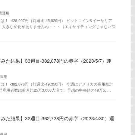
貨運用
 -428,007円（前週比-45,929円） ビットコイン&イーサリア
 大きな変化がありませんね・・・（エキサイティングじゃないὊ
結果】33週目-382,078円の赤字（2023/5/7）運
運用
 -382,078円（前週比-19,350円） 今週はアメリカの雇用統計
雇用者数は前月比25万3,000人増で、予想の中央値の18万5, ...
結果】32週目-362,728円の赤字（2023/4/30）運
運用