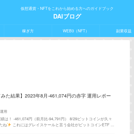
仮想通貨・NFTをこれから始める方へのガイドブック
DAIブログ
稼ぎ方
WEB3（NFT）
副業収益
た結果】2023年8月-461,074円の赤字 運用レポー
運用
！ -461,074円（前月比-94,791円） 8/29ビットコインが久々
たね
これにはグレイスケールと言う会社がビットコインETF ...