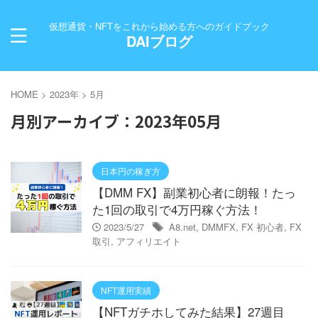
仮想通貨・NFTをこれから始める方へのガイドブック
DAIブログ
HOME
>
2023年
>
5月
月別アーカイブ：2023年05月
日本円の稼ぎ方
【DMM FX】副業初心者に朗報！たっ
た1回の取引で4万円稼ぐ方法！
2023/5/27
A8.net
,
DMMFX
,
FX 初心者
,
FX
取引
,
アフィリエイト
NFT運用実績
【NFTガチホしてみた結果】27週目