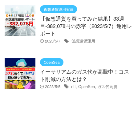
仮想通貨運用実績
【仮想通貨を買ってみた結果】33週
目-382,078円の赤字（2023/5/7）運用レ
ポート
2023/5/7
仮想通貨運用
OpenSea
イーサリアムのガス代が高騰中！コス
ト削減の方法とは？
2023/5/5
nft
,
OpenSea
,
ガス代高騰