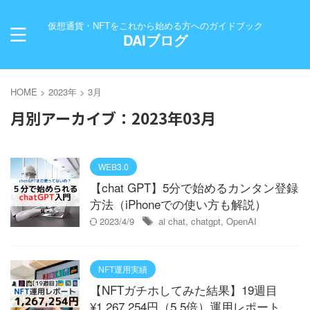
仮想通貨・NFTをこれから始める方へのガイドブック
DAIブログ
HOME
>
2023年
>
3月
月別アーカイブ：2023年03月
WEB3.0
【chat GPT】5分で始めるカンタン登録
方法（iPhoneでの使い方も解説）
2023/4/9
ai chat
,
chatgpt
,
OpenAI
NFT運用実績
【NFTガチホしてみた結果】19週目
¥1,267,254円（5.5倍）運用レポート